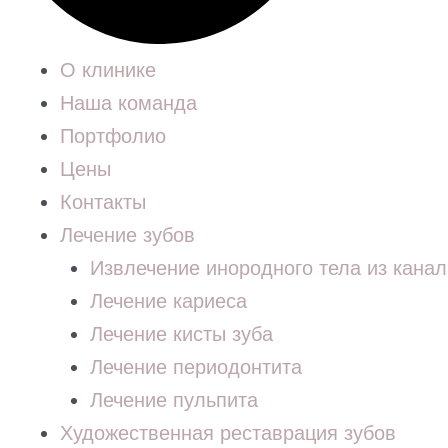
О клинике
Наша команда
Портфолио
Цены
Контакты
Лечение зубов
Извлечение инородного тела из канал
Лечение кариеса
Лечение кисты зуба
Лечение периодонтита
Лечение пульпита
Художественная реставрация зубов